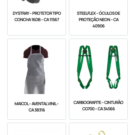
DYSTRAY – PROTETOR TIPO
STEELFLEX – ÓCULOS DE
CONCHA 16DB – CA 11567
PROTEÇÃO NEON – CA
40906
CARBOGRAFITE – CINTURÃO
MAICOL – AVENTAL VINIL –
CG700 – CA 34566
CA 38316