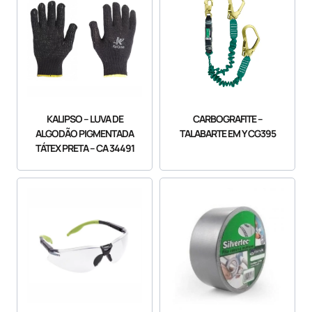
KALIPSO – LUVA DE
CARBOGRAFITE –
ALGODÃO PIGMENTADA
TALABARTE EM Y CG395
TÁTEX PRETA – CA 34491