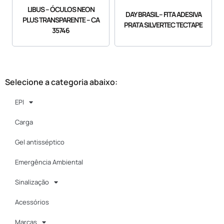
LIBUS – ÓCULOS NEON
DAY BRASIL – FITA ADESIVA
PLUS TRANSPARENTE – CA
PRATA SILVERTEC TECTAPE
35746
Selecione a categoria abaixo:
EPI
Carga
Gel antisséptico
Emergência Ambiental
Sinalização
Acessórios
Marcas