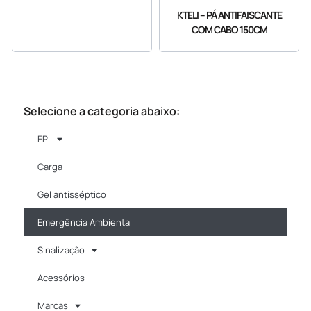
KTELI – PÁ ANTIFAISCANTE
COM CABO 150CM
TODOS OS PRODUTOS
Selecione a categoria abaixo:
EPI
Carga
Gel antisséptico
Emergência Ambiental
Sinalização
Acessórios
Marcas