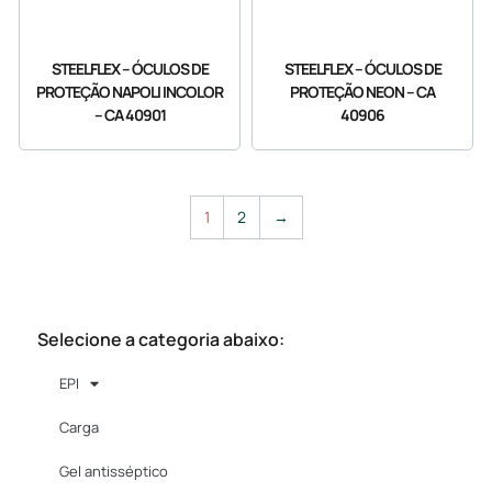
STEELFLEX – ÓCULOS DE
STEELFLEX – ÓCULOS DE
PROTEÇÃO NAPOLI INCOLOR
PROTEÇÃO NEON – CA
– CA 40901
40906
1
2
→
TODOS OS PRODUTOS
Selecione a categoria abaixo:
EPI
Carga
Gel antisséptico