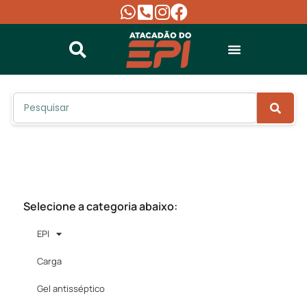
TODOS OS PRODUTOS
Selecione a categoria abaixo:
EPI
Carga
Gel antisséptico