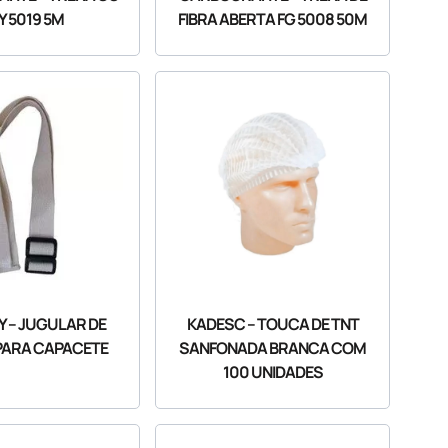
 5019 5M
FIBRA ABERTA FG 5008 50M
 – JUGULAR DE
KADESC – TOUCA DE TNT
PARA CAPACETE
SANFONADA BRANCA COM
100 UNIDADES