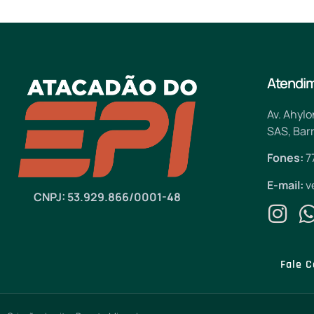
Atendi
Av. Ahylo
SAS, Barr
Fones:
7
E-mail:
v
CNPJ: 53.929.866/0001-48
Fale C