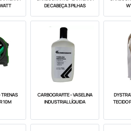
 WATT
DE CABEÇA 3 PILHAS
WY
– TRENAS
CARBOGRAFITE – VASELINA
DYSTRAY
R 10M
INDUSTRIAL LÍQUIDA
TECIDO 