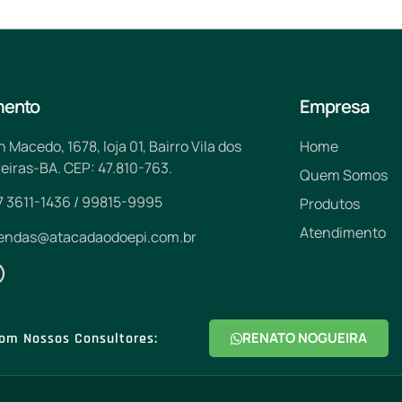
mento
Empresa
n Macedo, 1678, loja 01, Bairro Vila dos
Home
eiras-BA. CEP: 47.810-763.
Quem Somos
7 3611-1436 / 99815-9995
Produtos
Atendimento
endas@atacadaodoepi.com.br
RENATO NOGUEIRA
om Nossos Consultores: