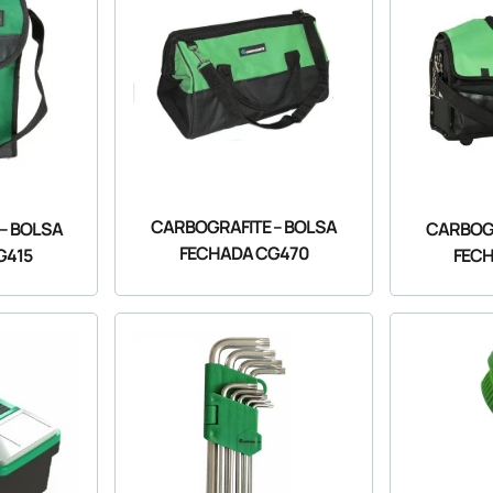
CARBOGRAFITE – BOLSA
– BOLSA
CARBOGR
FECHADA CG470
G415
FEC