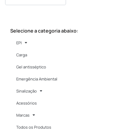
TODOS OS PRODUTOS
Selecione a categoria abaixo:
EPI
Carga
Gel antisséptico
Emergência Ambiental
Sinalização
Acessórios
Marcas
Todos os Produtos