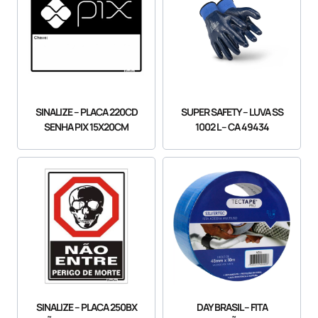
SINALIZE – PLACA 220CD
SUPER SAFETY – LUVA SS
SENHA PIX 15X20CM
1002 L – CA 49434
SINALIZE – PLACA 250BX
DAY BRASIL – FITA