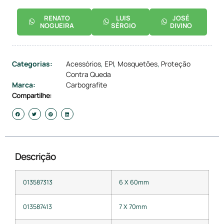
RENATO
LUIS
JOSÉ
NOGUEIRA
SÉRGIO
DIVINO
Categorias:
Acessórios
,
EPI
,
Mosquetões
,
Proteção
Contra Queda
Marca:
Carbografite
Compartilhe:
Descrição
013587313
6 X 60mm
013587413
7 X 70mm