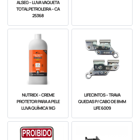
ALSEG – LUVA VAQUETA
TOTAL PETROLEIRA – CA
25368
NUTRIEX – CREME
LIFECINTOS – TRAVA
PROTETOR PARA A PELE
QUEDAS P/ CABO DE 8MM
LUVA QUÍMICA 1KG
LIFE 6009