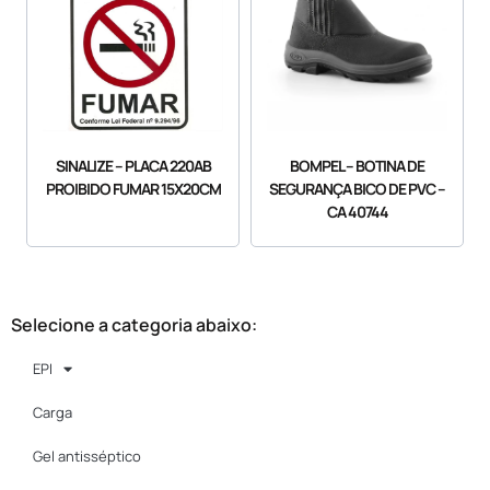
BOMPEL – BOTINA DE
SINALIZE – PLACA 220AB
SEGURANÇA BICO DE PVC –
PROIBIDO FUMAR 15X20CM
CA 40744
Selecione a categoria abaixo:
EPI
Carga
Gel antisséptico