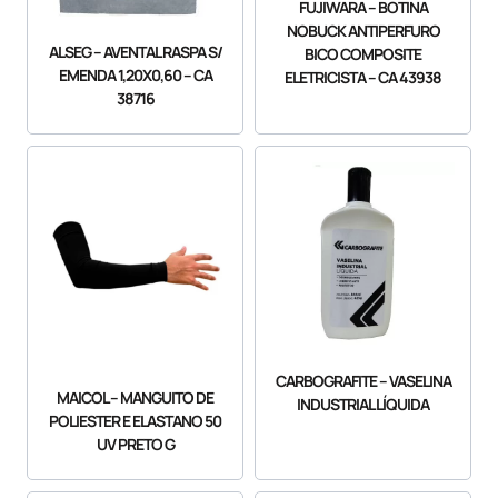
FUJIWARA – BOTINA
NOBUCK ANTIPERFURO
ALSEG – AVENTAL RASPA S/
BICO COMPOSITE
EMENDA 1,20X0,60 – CA
ELETRICISTA – CA 43938
38716
CARBOGRAFITE – VASELINA
MAICOL – MANGUITO DE
INDUSTRIAL LÍQUIDA
POLIESTER E ELASTANO 50
UV PRETO G