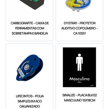
CARBOGRAFITE – CAIXA DE
DYSTRAY – PROTETOR
FERRAMENTAS COM
AUDITIVO COPOLÍMERO –
SOBRETAMPA E BANDEJA
CA 10551
SINALIZE – PLACA BLK02
LIFECINTOS – POLIA
MASCULINO 15X18CM
SIMPLES EM ACO
GALVANIZADO