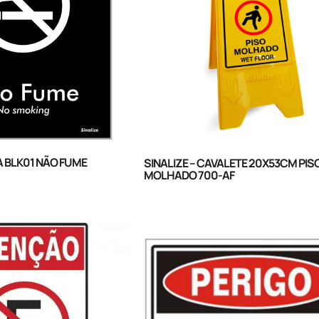
A BLK01 NÃO FUME
SINALIZE – CAVALETE 20X53CM PIS
MOLHADO 700-AF