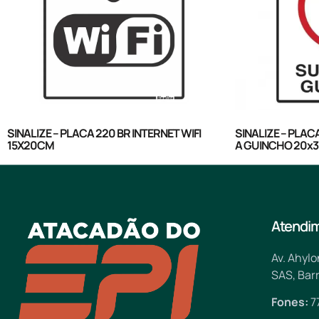
SINALIZE – PLACA 220 BR INTERNET WIFI
SINALIZE – PLA
15X20CM
A GUINCHO 20x
Atendi
Av. Ahylo
SAS, Barr
Fones:
7