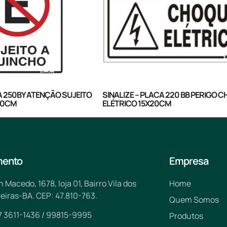
CA 250BY ATENÇÃO SUJEITO
SINALIZE – PLACA 220 BB PERIGO 
30CM
ELÉTRICO 15X20CM
mento
Empresa
n Macedo, 1678, loja 01, Bairro Vila dos
Home
eiras-BA. CEP: 47.810-763.
Quem Somos
7 3611-1436 / 99815-9995
Produtos