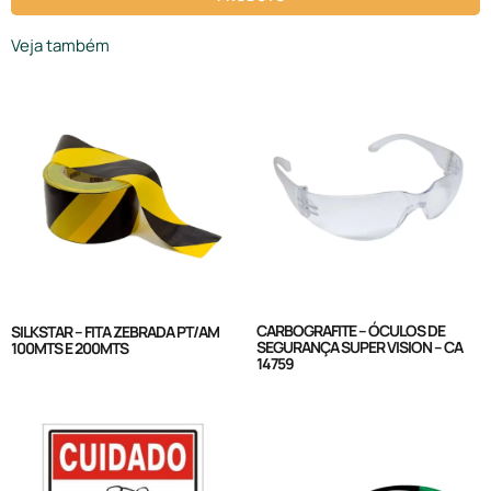
Veja também
CARBOGRAFITE – ÓCULOS DE
SILKSTAR – FITA ZEBRADA PT/AM
SEGURANÇA SUPER VISION – CA
100MTS E 200MTS
14759