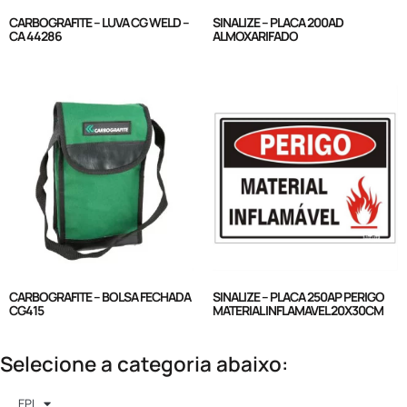
CARBOGRAFITE – LUVA CG WELD –
SINALIZE – PLACA 200AD
CA 44286
ALMOXARIFADO
CARBOGRAFITE – BOLSA FECHADA
SINALIZE – PLACA 250AP PERIGO
CG415
MATERIAL INFLAMAVEL 20X30CM
Selecione a categoria abaixo:
EPI