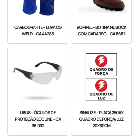
CARBOGRAFITE – LUVA CG
BOMPEL – BOTINA NUBOCK
WELD – CA 44286
COM CADARSO – CA 8681
SINALIZE – PLACA 250AX
LIBUS – ÓCULOS DE
QUADRO DE FORÇA/LUZ
PROTEÇÃO ECOLINE – CA
20X30CM
36.032