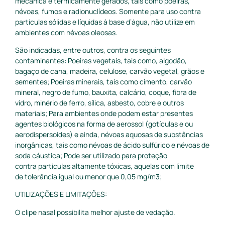
mecânica e termicamente gerados, tais como poeiras,
névoas, fumos e radionuclídeos. Somente para uso contra
partículas sólidas e líquidas à base d’água, não utilize em
ambientes com névoas oleosas.
São indicadas, entre outros, contra os seguintes
contaminantes: P
oeiras vegetais, tais como, algodão,
bagaço de cana, madeira, celulose, carvão vegetal, grãos e
sementes; Poeiras minerais, tais como cimento, carvão
mineral, negro de fumo, bauxita, calcário, coque, fibra de
vidro, minério de ferro, sílica, asbesto, cobre e outros
materiais; Para ambientes onde podem estar presentes
agentes biológicos na forma de aerossol (gotículas e ou
aerodispersoides) e ainda, névoas aquosas de substâncias
inorgânicas, tais como névoas de ácido sulfúrico e névoas de
soda cáustica; Pode ser utilizado para proteção
contra partículas altamente tóxicas, aquelas com limite
de tolerância igual ou menor que 0,05 mg/m3;
UTILIZAÇÕES E LIMITAÇÕES:
O clipe nasal possibilita melhor ajuste de vedação.