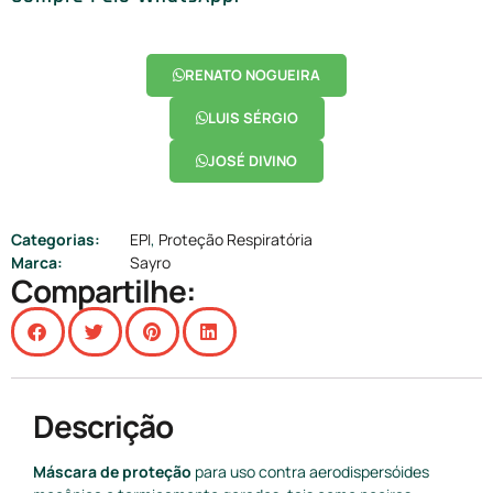
RENATO NOGUEIRA
LUIS SÉRGIO
JOSÉ DIVINO
Categorias:
EPI
,
Proteção Respiratória
Marca:
Sayro
Compartilhe:
Descrição
Máscara de proteção
para uso c
ontra aerodispersóides