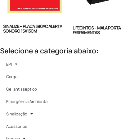
SINALIZE – PLACA 390AC ALERTA
LIFECINTOS – MALA PORTA
SONORO 15X15CM
FERRAMENTAS
Selecione a categoria abaixo:
EPI
Carga
Gel antisséptico
Emergência Ambiental
Sinalização
Acessórios
Marcas