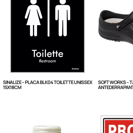
SINALIZE – PLACA BLK04 TOILETTE UNISSEX
SOFT WORKS – 
15X18CM
ANTEDERRAPANT