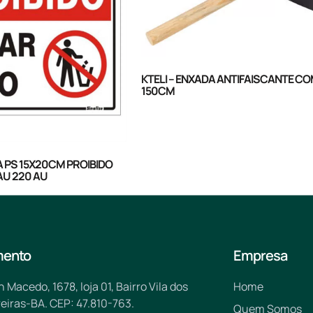
KTELI – ENXADA ANTIFAISCANTE C
150CM
A PS 15X20CM PROIBIDO
AU 220 AU
mento
Empresa
n Macedo, 1678, loja 01, Bairro Vila dos
Home
eiras-BA. CEP: 47.810-763.
Quem Somos