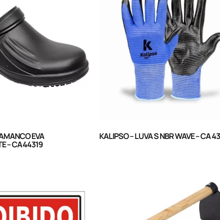
TAMANCO EVA
KALIPSO – LUVA S NBR WAVE – CA 4
E – CA44319