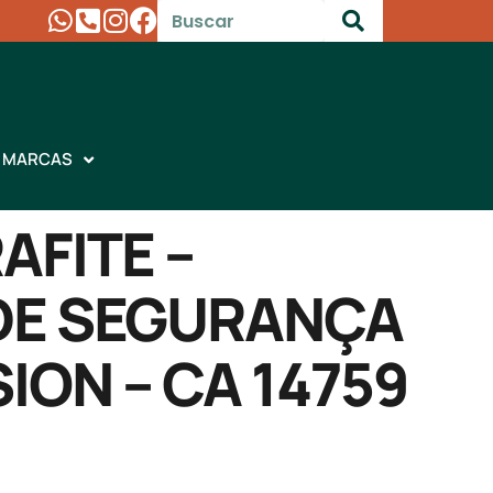
MARCAS
FITE –
DE SEGURANÇA
ION – CA 14759