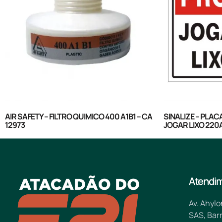
AIR SAFETY – FILTRO QUIMICO 400 A1B1 – CA
SINALIZE – PLAC
12973
JOGAR LIXO 220
Atendi
Av. Ahylo
SAS, Barr