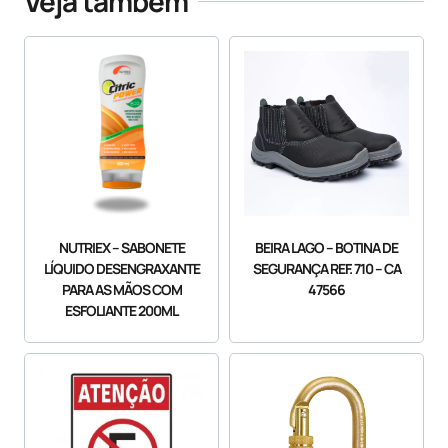
Veja também
NUTRIEX – SABONETE
BEIRA LAGO – BOTINA DE
LÍQUIDO DESENGRAXANTE
SEGURANÇA REF. 710 – CA
PARA AS MÃOS COM
47566
ESFOLIANTE 200ML