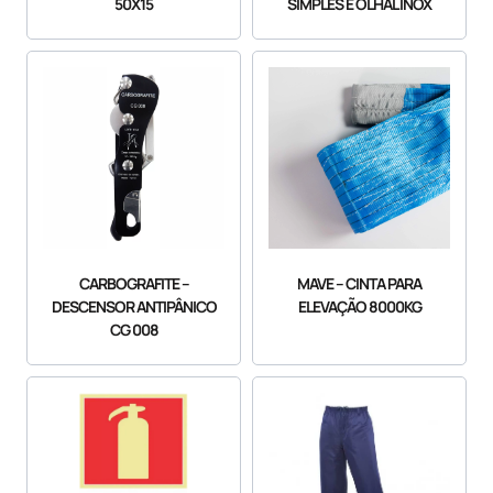
50X15
SIMPLES E OLHAL INOX
CARBOGRAFITE –
MAVE – CINTA PARA
DESCENSOR ANTIPÂNICO
ELEVAÇÃO 8000KG
CG 008