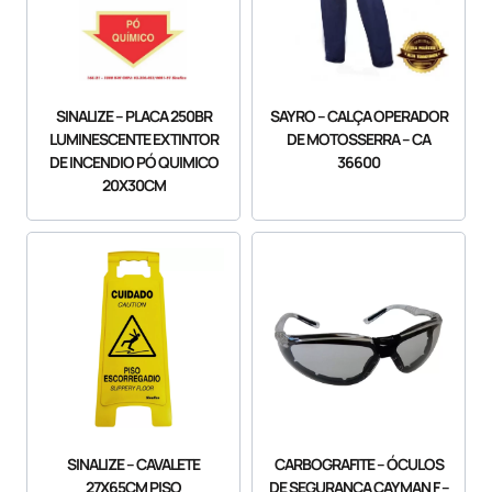
SINALIZE – PLACA 250BR
SAYRO – CALÇA OPERADOR
LUMINESCENTE EXTINTOR
DE MOTOSSERRA – CA
DE INCENDIO PÓ QUIMICO
36600
20X30CM
SINALIZE – CAVALETE
CARBOGRAFITE – ÓCULOS
27X65CM PISO
DE SEGURANÇA CAYMAN F –