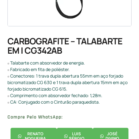
CARBOGRAFITE – TALABARTE
EM I CG342AB
Talabarte com absorvedor de energia.
Fabricado em fita de poliéster.
Conectores: 1 trava dupla abertura 55mm em aço forjado
bicromatizado CG 630 e 1 trava dupla abertura 15mm em aço
forjado bicromatizado CG 615.
Comprimento com absorvedor fechado: 1,28m.
CA: Conjugado com o Cinturão paraquedista.
Compre Pelo WhatsApp:
RENATO
LUIS
JOSÉ
NOGUEIRA
SÉRGIO
DIVINO