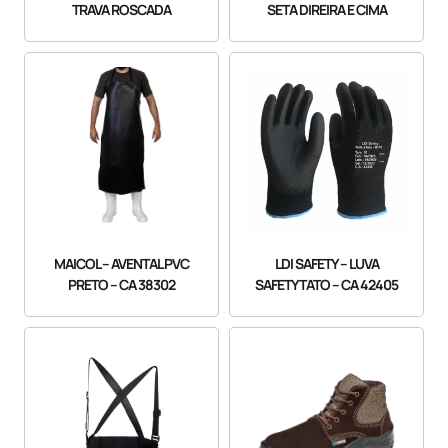
TRAVA ROSCADA
SETA DIREIRA E CIMA
MAICOL – AVENTAL PVC
LDI SAFETY – LUVA
PRETO – CA 38302
SAFETYTATO – CA 42405