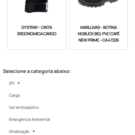
DYSTRAY – CINTA
MARLUVAS – BOTINA
ERGONOMICA CARGO
NOBUCK BIQ. PVC CAFÉ
NEW PRIME – CA 47226
Selecione a categoria abaixo:
EPI
Carga
Gel antisséptico
Emergência Ambiental
Sinalização