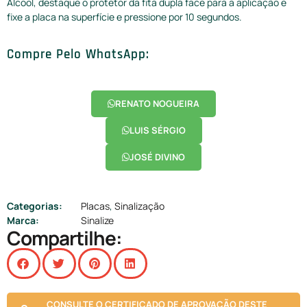
Álcool, destaque o protetor da fita dupla face para a aplicação e
fixe a placa na superfície e pressione por 10 segundos.
Compre Pelo WhatsApp:
RENATO NOGUEIRA
LUIS SÉRGIO
JOSÉ DIVINO
Categorias:
Placas
,
Sinalização
Marca:
Sinalize
Compartilhe:
CONSULTE O CERTIFICADO DE APROVAÇÃO DESTE