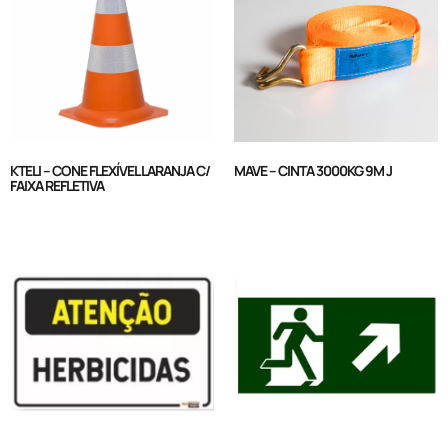
KTELI – CONE FLEXÍVEL LARANJA C/
MAVE – CINTA 3000KG 9M J
FAIXA REFLETIVA