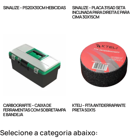
SINALIZE – PS20X30CM HEBICIDAS
SINALIZE – PLACA 315AD SETA
INCLINADA PARA DIREITA E PARA
CIMA 30X15CM
CARBOGRAFITE – CAIXA DE
KTELI – FITA ANTIDERRAPANTE
FERRAMENTAS COM SOBRETAMPA
PRETA 50X15
E BANDEJA
Selecione a categoria abaixo: