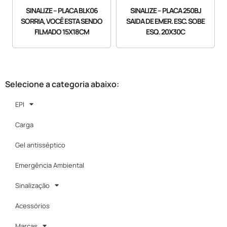
SINALIZE – PLACA BLK06
SINALIZE – PLACA 250BJ
SORRIA, VOCÊ ESTA SENDO
SAIDA DE EMER. ESC. SOBE
FILMADO 15X18CM
ESQ. 20X30C
Selecione a categoria abaixo:
EPI
Carga
Gel antisséptico
Emergência Ambiental
Sinalização
Acessórios
Marcas