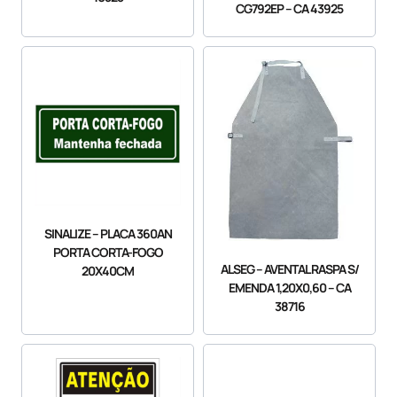
CG792EP – CA 43925
SINALIZE – PLACA 360AN
PORTA CORTA-FOGO
ALSEG – AVENTAL RASPA S/
20X40CM
EMENDA 1,20X0,60 – CA
38716