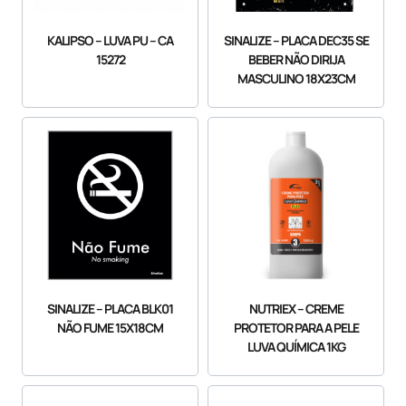
KALIPSO – LUVA PU – CA
SINALIZE – PLACA DEC35 SE
15272
BEBER NÃO DIRIJA
MASCULINO 18X23CM
NUTRIEX – CREME
SINALIZE – PLACA BLK01
PROTETOR PARA A PELE
NÃO FUME 15X18CM
LUVA QUÍMICA 1KG